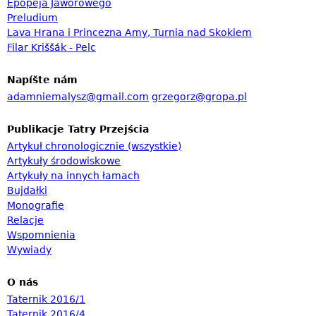
Epopeja Jaworowego
v
Preludium
Lava Hrana i Princezna Amy, Turnia nad Skokiem
a
Filar Kriššák - Pelc
n
i
Napíšte nám
e
adamniemalysz@gmail.com
grzegorz@gropa.pl
Publikacje Tatry Przejścia
Artykuł chronologicznie (wszystkie)
Artykuły środowiskowe
Artykuły na innych łamach
Bujdałki
Monografie
Relacje
Wspomnienia
Wywiady
O nás
Taternik 2016/1
Taternik 2016/4