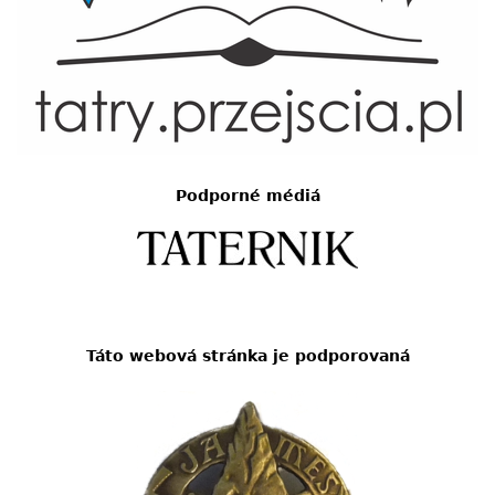
Podporné médiá
Táto webová stránka je podporovaná