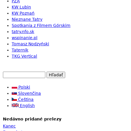
PZA
KW Lubin
KW Poznań
Nieznane Tatry
Spotkania z Filmem Górskim
tatry.nfo.sk
wspinanie.pl
Tomasz Nodzyński
Taternik
TKG Vertical
H
V
ľ
a
Polski
y
d
Slovenčina
h
a
Čeština
ľ
ť
English
a
Nedávno pridané prelezy
d
Kanec
á