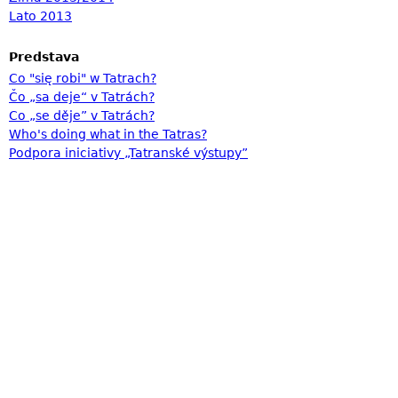
Lato 2013
Predstava
Co "się robi" w Tatrach?
Čo „sa deje“ v Tatrách?
Co „se děje” v Tatrách?
Who's doing what in the Tatras?
Podpora iniciativy „Tatranské výstupy”