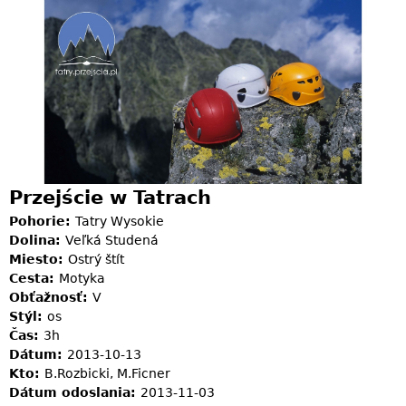
Jump to navigation
Przejście w Tatrach
Pohorie:
Tatry Wysokie
Dolina:
Veľká Studená
Miesto:
Ostrý štít
Cesta:
Motyka
Obťažnosť:
V
Stýl:
os
Čas:
3h
Dátum:
2013-10-13
Kto:
B.Rozbicki, M.Ficner
Dátum odoslania:
2013-11-03