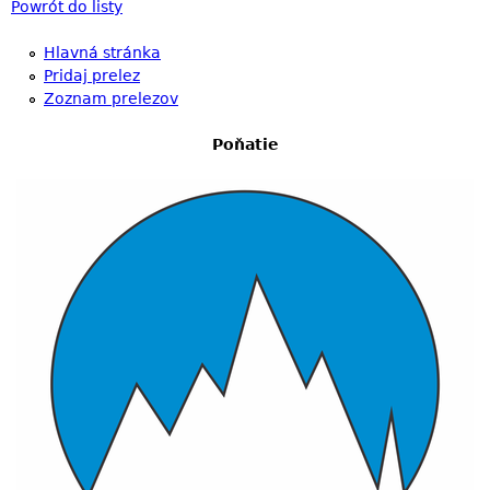
Powrót do listy
Hlavná stránka
Pridaj prelez
Zoznam prelezov
Poňatie