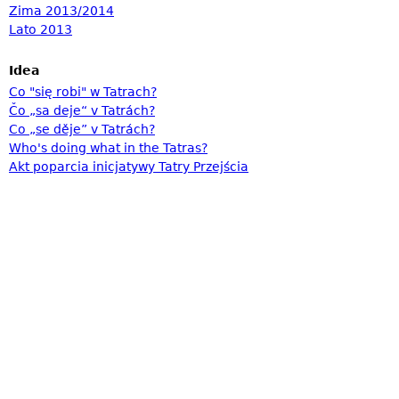
Zima 2013/2014
Lato 2013
Idea
Co "się robi" w Tatrach?
Čo „sa deje“ v Tatrách?
Co „se děje” v Tatrách?
Who's doing what in the Tatras?
Akt poparcia inicjatywy Tatry Przejścia