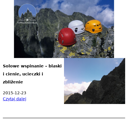
Jump to navigation
Solowe wspinanie – blaski
i cienie, ucieczki i
zbliżenie
2015-12-23
Czytaj dalej
w
p
i
s
S