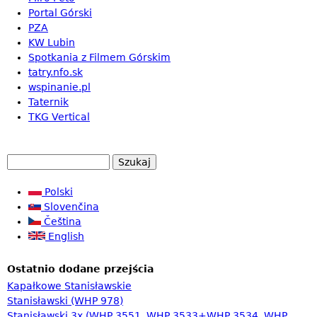
Portal Górski
ł
PZA
e
KW Lubin
m
Spotkania z Filmem Górskim
tatry.nfo.sk
wspinanie.pl
Taternik
TKG Vertical
S
F
z
u
Polski
o
k
Slovenčina
r
a
Čeština
m
j
English
u
Ostatnio dodane przejścia
l
Kapałkowe Stanisławskie
a
Stanisławski (WHP 978)
r
Stanisławski 3x (WHP 3551, WHP 3533+WHP 3534, WHP