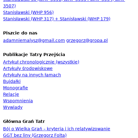
3507)
z
Stanisławski (WHP 956)
w
Stanisławski (WHP 317) + Stanisławski (WHP 179)
y
s
Piszcie do nas
adamniemalysz@gmail.com
grzegorz@gropa.pl
z
u
Publikacje Tatry Przejścia
k
Artykuł chronologicznie (wszystkie)
i
Artykuły środowiskowe
Artykuły na innych łamach
w
Bujdałki
a
Monografie
n
Relacje
Wspomnienia
i
Wywiady
a
Główna Grań Tatr
Bój o Wielką Grań – kryteria i ich relatywizowanie
GGT bez liny (Grzegorz Folta)