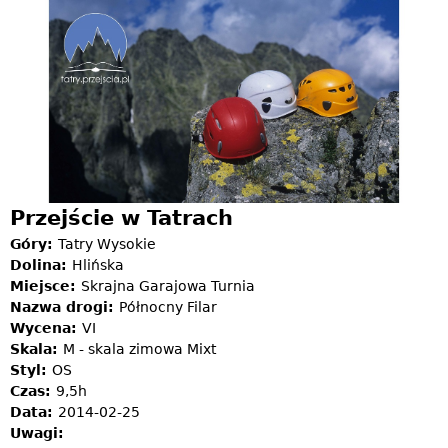
Jump to navigation
Przejście w Tatrach
Góry:
Tatry Wysokie
Dolina:
Hlińska
Miejsce:
Skrajna Garajowa Turnia
Nazwa drogi:
Północny Filar
Wycena:
VI
Skala:
M - skala zimowa Mixt
Styl:
OS
Czas:
9,5h
Data:
2014-02-25
Uwagi: