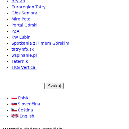
Brytan
Euroregion Tatry
Głos Seniora
Miro Peto
Portal Górski
PZA
KW Lubin
Spotkania z Filmem Górskim
tatry.nfo.sk
wspinanie.pl
Taternik
TKG Vertical
S
F
z
u
Polski
o
k
Slovenčina
r
a
Čeština
m
j
English
u