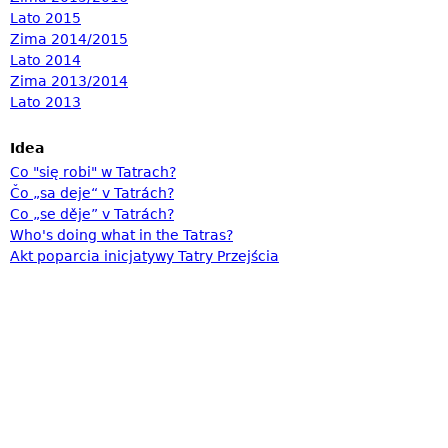
Lato 2015
Zima 2014/2015
Lato 2014
Zima 2013/2014
Lato 2013
Idea
Co "się robi" w Tatrach?
Čo „sa deje“ v Tatrách?
Co „se děje” v Tatrách?
Who's doing what in the Tatras?
Akt poparcia inicjatywy Tatry Przejścia