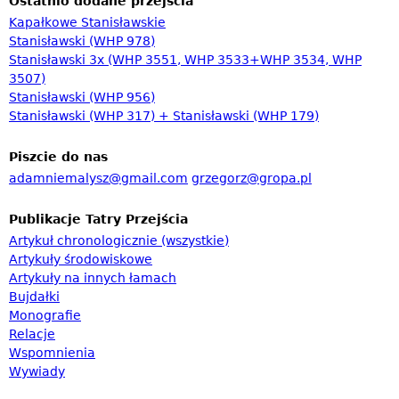
Ostatnio dodane przejścia
l
Kapałkowe Stanisławskie
a
Stanisławski (WHP 978)
r
Stanisławski 3x (WHP 3551, WHP 3533+WHP 3534, WHP
3507)
z
Stanisławski (WHP 956)
w
Stanisławski (WHP 317) + Stanisławski (WHP 179)
y
s
Piszcie do nas
adamniemalysz@gmail.com
grzegorz@gropa.pl
z
u
Publikacje Tatry Przejścia
k
Artykuł chronologicznie (wszystkie)
i
Artykuły środowiskowe
Artykuły na innych łamach
w
Bujdałki
a
Monografie
n
Relacje
Wspomnienia
i
Wywiady
a