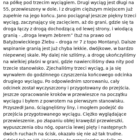
na półkę pod trzecim wyciągiem. Drugi wyciąg jest długi na
55, przewieszony w dole, i z drugim cięższym miejscem już
zupełnie na jego końcu. Jano pociągnął jeszcze piękny trzeci
wyciąg, zaczynający się zacięciem, aż do grani, gdzie się ta
droga łączy z drogą dochodzącą od lewej strony, i wiodącą
granią - „droga lewym żebrem” (tuż na prawo od
Batyżowieckiego Żlebu – droga nr 7 z topo Montany). Dalsze
wspinanie granią jest już chyba lekkie, dwójkowe, w bardzo
niepewnej skale. My dalej nie szliśmy, a drogę ukończyliśmy
na wielkiej płaśni w grani, gdzie nawierciliśmy dwa nity pod
trzecie stanowisko. Zjechaliśmy trzeci wyciąg, a ja się
wyrwałem do godzinnego czyszczenia końcowego odcinka
drugiego wyciągu. Po odpowiednim szorowaniu, cały
odcinek został wyczyszczony i przygotowany do przejścia.
Jeszcze opracowanie kroków w przewieszce na początku
wyciągu i byłem z powrotem na pierwszym stanowisku.
Przyszedł Jano, ściągnęliśmy liny, i mogłem podejść do
przejścia przygotowanego wyciągu. Ciężko wyglądające
przewieszenie, po złapaniu obłej krawędzi przewieszki,
wypuszczenia obu nóg, oparcia lewej pięty i następnych
dwóch ruchach na ścisk, okazało się nie aż tak trudne.