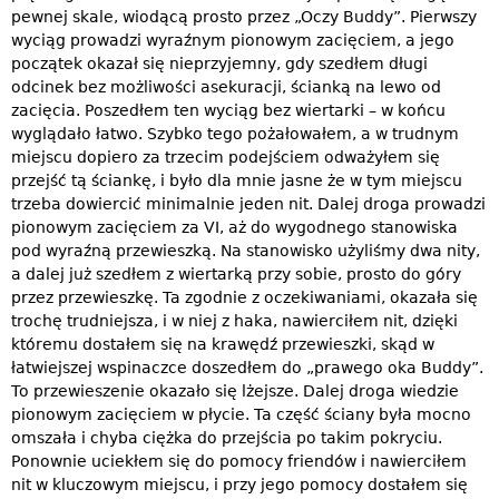
pewnej skale, wiodącą prosto przez „Oczy Buddy”. Pierwszy
wyciąg prowadzi wyraźnym pionowym zacięciem, a jego
początek okazał się nieprzyjemny, gdy szedłem długi
odcinek bez możliwości asekuracji, ścianką na lewo od
zacięcia. Poszedłem ten wyciąg bez wiertarki – w końcu
wyglądało łatwo. Szybko tego pożałowałem, a w trudnym
miejscu dopiero za trzecim podejściem odważyłem się
przejść tą ściankę, i było dla mnie jasne że w tym miejscu
trzeba dowiercić minimalnie jeden nit. Dalej droga prowadzi
pionowym zacięciem za VI, aż do wygodnego stanowiska
pod wyraźną przewieszką. Na stanowisko użyliśmy dwa nity,
a dalej już szedłem z wiertarką przy sobie, prosto do góry
przez przewieszkę. Ta zgodnie z oczekiwaniami, okazała się
trochę trudniejsza, i w niej z haka, nawierciłem nit, dzięki
któremu dostałem się na krawędź przewieszki, skąd w
łatwiejszej wspinaczce doszedłem do „prawego oka Buddy”.
To przewieszenie okazało się lżejsze. Dalej droga wiedzie
pionowym zacięciem w płycie. Ta część ściany była mocno
omszała i chyba ciężka do przejścia po takim pokryciu.
Ponownie uciekłem się do pomocy friendów i nawierciłem
nit w kluczowym miejscu, i przy jego pomocy dostałem się