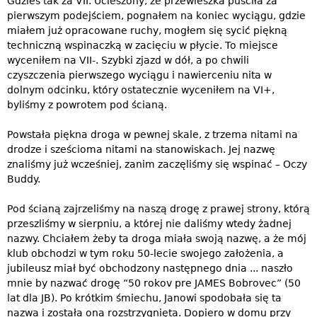
Gdzieś tak za VII. Ucieszony, że przewieszka puściła za
pierwszym podejściem, pognałem na koniec wyciągu, gdzie
miałem już opracowane ruchy, mogłem się sycić piękną
techniczną wspinaczką w zacięciu w płycie. To miejsce
wyceniłem na VII-. Szybki zjazd w dół, a po chwili
czyszczenia pierwszego wyciągu i nawierceniu nita w
dolnym odcinku, który ostatecznie wyceniłem na VI+,
byliśmy z powrotem pod ścianą.
Powstała piękna droga w pewnej skale, z trzema nitami na
drodze i sześcioma nitami na stanowiskach. Jej nazwę
znaliśmy już wcześniej, zanim zaczęliśmy się wspinać – Oczy
Buddy.
Pod ścianą zajrzeliśmy na naszą drogę z prawej strony, którą
przeszliśmy w sierpniu, a której nie daliśmy wtedy żadnej
nazwy. Chciałem żeby ta droga miała swoją nazwę, a że mój
klub obchodzi w tym roku 50-lecie swojego założenia, a
jubileusz miał być obchodzony następnego dnia ... naszło
mnie by nazwać drogę “50 rokov pre JAMES Bobrovec” (50
lat dla JB). Po krótkim śmiechu, Janowi spodobała się ta
nazwa i została ona rozstrzygnięta. Dopiero w domu przy