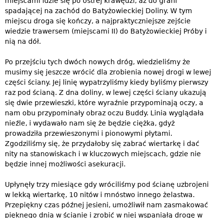
miejscami idzie się po ostrej krawędzi, aż do grani
spadającej na zachód do Batyżowieckiej Doliny. W tym
miejscu droga się kończy, a najpraktyczniejsze zejście
wiedzie trawersem (miejscami II) do Batyżowieckiej Próby i
nią na dół.
Po przejściu tych dwóch nowych dróg, wiedzieliśmy że
musimy się jeszcze wrócić dla zrobienia nowej drogi w lewej
części ściany. Jej linię wypatrzyliśmy kiedy byliśmy pierwszy
raz pod ścianą. Z dna doliny, w lewej części ściany ukazują
się dwie przewieszki, które wyraźnie przypominają oczy, a
nam obu przypominały obraz oczu Buddy. Linia wyglądała
nieźle, i wydawało nam się że będzie ciężka, gdyż
prowadziła przewieszonymi i pionowymi płytami.
Zgodziliśmy się, że przydałoby się zabrać wiertarkę i dać
nity na stanowiskach i w kluczowych miejscach, gdzie nie
będzie innej możliwości asekuracji.
Upłynęły trzy miesiące gdy wróciliśmy pod ścianę uzbrojeni
w lekką wiertarkę, 10 nitów i mnóstwo innego żelastwa.
Przepiękny czas późnej jesieni, umożliwił nam zasmakować
pięknego dnia w ścianie i zrobić w niej wspaniałą drogę w