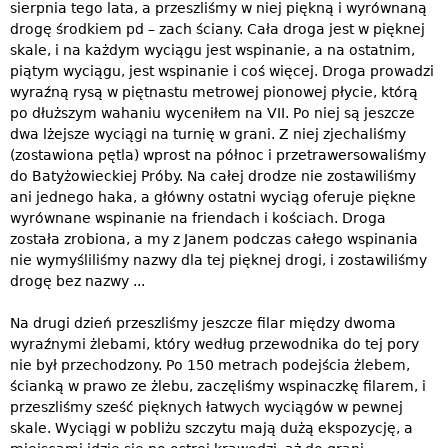
sierpnia tego lata, a przeszliśmy w niej piękną i wyrównaną
drogę środkiem pd – zach ściany. Cała droga jest w pięknej
skale, i na każdym wyciągu jest wspinanie, a na ostatnim,
piątym wyciągu, jest wspinanie i coś więcej. Droga prowadzi
wyraźną rysą w piętnastu metrowej pionowej płycie, którą
po dłuższym wahaniu wyceniłem na VII. Po niej są jeszcze
dwa lżejsze wyciągi na turnię w grani. Z niej zjechaliśmy
(zostawiona pętla) wprost na północ i przetrawersowaliśmy
do Batyżowieckiej Próby. Na całej drodze nie zostawiliśmy
ani jednego haka, a główny ostatni wyciąg oferuje piękne
wyrównane wspinanie na friendach i kościach. Droga
została zrobiona, a my z Janem podczas całego wspinania
nie wymyśliliśmy nazwy dla tej pięknej drogi, i zostawiliśmy
drogę bez nazwy ...
Na drugi dzień przeszliśmy jeszcze filar między dwoma
wyraźnymi żlebami, który według przewodnika do tej pory
nie był przechodzony. Po 150 metrach podejścia żlebem,
ścianką w prawo ze żlebu, zaczęliśmy wspinaczkę filarem, i
przeszliśmy sześć pięknych łatwych wyciągów w pewnej
skale. Wyciągi w pobliżu szczytu mają dużą ekspozycję, a