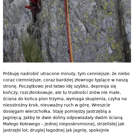
Próbuję nadrobić utracone minuty, tym cenniejsze, że niebo
coraz ciemniejsze, coraz bardziej złowrogo łypiące w naszą
stronę. Początkowo jest łatwo idę szybko, depresja się
kończy, rozczłonkowuje, ale tu trudności znów nie małe,
ściana do końca pion trzyma, wymaga skupienia, czyha na
nieostrożny krok, nieuważny ruch w górę. Wreszcie
dosięgam wierzchołka. Staję pomiędzy Jastrzębią a
Jagnięcą. Jakby te dwie doliny odpowiadały dwóm ścianą
Małego Kołowego – jednej nieposkromionej, strzelistej jak
jastrzębi lot, drugiej łagodnej jak jagnię, spokojnie