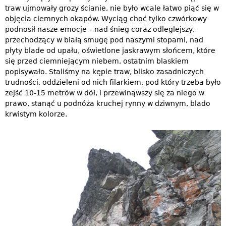
traw ujmowały grozy ścianie, nie było wcale łatwo piąć się w
objęcia ciemnych okapów. Wyciąg choć tylko czwórkowy
podnosił nasze emocje – nad śnieg coraz odleglejszy,
przechodzący w białą smugę pod naszymi stopami, nad
płyty blade od upału, oświetlone jaskrawym słońcem, które
się przed ciemniejącym niebem, ostatnim blaskiem
popisywało. Staliśmy na kępie traw, blisko zasadniczych
trudności, oddzieleni od nich filarkiem, pod który trzeba było
zejść 10-15 metrów w dół, i przewinąwszy się za niego w
prawo, stanąć u podnóża kruchej rynny w dziwnym, blado
krwistym kolorze.