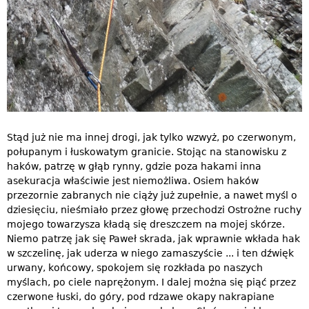
Stąd już nie ma innej drogi, jak tylko wzwyż, po czerwonym,
połupanym i łuskowatym granicie. Stojąc na stanowisku z
haków, patrzę w głąb rynny, gdzie poza hakami inna
asekuracja właściwie jest niemożliwa. Osiem haków
przezornie zabranych nie ciąży już zupełnie, a nawet myśl o
dziesięciu, nieśmiało przez głowę przechodzi Ostrożne ruchy
mojego towarzysza kładą się dreszczem na mojej skórze.
Niemo patrzę jak się Paweł skrada, jak wprawnie wkłada hak
w szczelinę, jak uderza w niego zamaszyście ... i ten dźwięk
urwany, końcowy, spokojem się rozkłada po naszych
myślach, po ciele naprężonym. I dalej można się piąć przez
czerwone łuski, do góry, pod rdzawe okapy nakrapiane