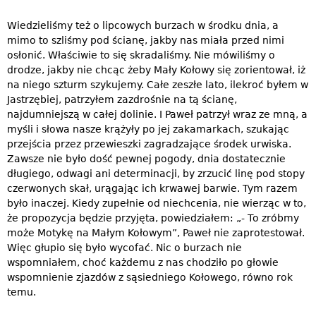
Wiedzieliśmy też o lipcowych burzach w środku dnia, a
mimo to szliśmy pod ścianę, jakby nas miała przed nimi
osłonić. Właściwie to się skradaliśmy. Nie mówiliśmy o
drodze, jakby nie chcąc żeby Mały Kołowy się zorientował, iż
na niego szturm szykujemy. Całe zeszłe lato, ilekroć byłem w
Jastrzębiej, patrzyłem zazdrośnie na tą ścianę,
najdumniejszą w całej dolinie. I Paweł patrzył wraz ze mną, a
myśli i słowa nasze krążyły po jej zakamarkach, szukając
przejścia przez przewieszki zagradzające środek urwiska.
Zawsze nie było dość pewnej pogody, dnia dostatecznie
długiego, odwagi ani determinacji, by zrzucić linę pod stopy
czerwonych skał, urągając ich krwawej barwie. Tym razem
było inaczej. Kiedy zupełnie od niechcenia, nie wierząc w to,
że propozycja będzie przyjęta, powiedziałem: „- To zróbmy
może Motykę na Małym Kołowym”, Paweł nie zaprotestował.
Więc głupio się było wycofać. Nic o burzach nie
wspomniałem, choć każdemu z nas chodziło po głowie
wspomnienie zjazdów z sąsiedniego Kołowego, równo rok
temu.