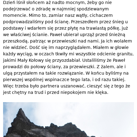
Dzień lśnił słońcem aż nadto mocnym, żeby go nie
podejrzewać o zdradę w najmniej spodziewanym
momencie. Mimo to, zamiar nasz wątły, cichaczem
podprowadzaliśmy pod ścianę. Przeszedłem przez śnieg u
podstawy i wdarłem się przez płytę na trawiastą półkę, już
we właściwej ścianie. Paweł ubierał uprząż przed śnieżną
przeszkodą, patrząc w przewieszki nad nami. Ja ich wolałem
nie widzieć. Dość się im naprzyglądałem. Miałem w głowie
każdy wyciąg, w oczach tkwiły mi wszystkie odcienie granitu,
jakimi Mały Kołowy się przyozdabiał. Ustaliliśmy że Paweł
prowadzi do połowy ściany, za przewieszki. Z żalem, ale i
ulgą przystałem na takie rozwiązanie. W końcu byliśmy na
pierwszej wspólnej wspinaczce tego lata, i od razu takiej.
Więc trzeba było partnera uszanować, cieszyć się z tego że
jest chętny na trud i przed niepokojem nie klęka.