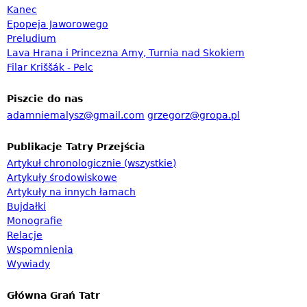
Kanec
a
Epopeja Jaworowego
r
Preludium
Lava Hrana i Princezna Amy, Turnia nad Skokiem
z
Filar Kriššák - Pelc
w
y
Piszcie do nas
s
adamniemalysz@gmail.com
grzegorz@gropa.pl
z
Publikacje Tatry Przejścia
u
Artykuł chronologicznie (wszystkie)
k
Artykuły środowiskowe
i
Artykuły na innych łamach
Bujdałki
w
Monografie
a
Relacje
n
Wspomnienia
Wywiady
i
a
Główna Grań Tatr