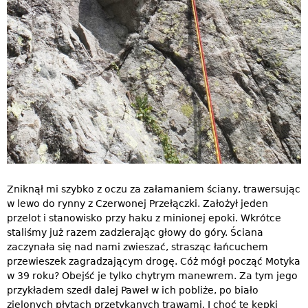
Zniknął mi szybko z oczu za załamaniem ściany, trawersując
w lewo do rynny z Czerwonej Przełączki. Założył jeden
przelot i stanowisko przy haku z minionej epoki. Wkrótce
staliśmy już razem zadzierając głowy do góry. Ściana
zaczynała się nad nami zwieszać, strasząc łańcuchem
przewieszek zagradzającym drogę. Cóż mógł począć Motyka
w 39 roku? Obejść je tylko chytrym manewrem. Za tym jego
przykładem szedł dalej Paweł w ich pobliże, po biało
zielonych płytach przetykanych trawami. I choć te kępki