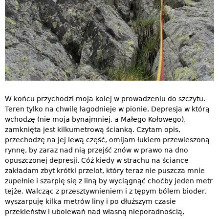
W końcu przychodzi moja kolej w prowadzeniu do szczytu.
Teren tylko na chwilę łagodnieje w pionie. Depresja w którą
wchodzę (nie moja bynajmniej, a Małego Kołowego),
zamknięta jest kilkumetrową ścianką. Czytam opis,
przechodzę na jej lewą część, omijam łukiem przewieszoną
rynnę, by zaraz nad nią przejść znów w prawo na dno
opuszczonej depresji. Cóż kiedy w strachu na ściance
zakładam zbyt krótki przelot, który teraz nie puszcza mnie
zupełnie i szarpię się z liną by wyciągnąć choćby jeden metr
tejże. Walcząc z przesztywnieniem i z tępym bólem bioder,
wyszarpuję kilka metrów liny i po dłuższym czasie
przekleństw i ubolewań nad własną nieporadnością,