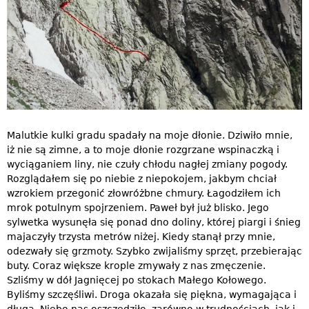
Malutkie kulki gradu spadały na moje dłonie. Dziwiło mnie,
iż nie są zimne, a to moje dłonie rozgrzane wspinaczką i
wyciąganiem liny, nie czuły chłodu nagłej zmiany pogody.
Rozglądałem się po niebie z niepokojem, jakbym chciał
wzrokiem przegonić złowróżbne chmury. Łagodziłem ich
mrok potulnym spojrzeniem. Paweł był już blisko. Jego
sylwetka wysunęła się ponad dno doliny, której piargi i śnieg
majaczyły trzysta metrów niżej. Kiedy stanął przy mnie,
odezwały się grzmoty. Szybko zwijaliśmy sprzęt, przebierając
buty. Coraz większe krople zmywały z nas zmęczenie.
Szliśmy w dół Jagnięcej po stokach Małego Kołowego.
Byliśmy szczęśliwi. Droga okazała się piękna, wymagająca i