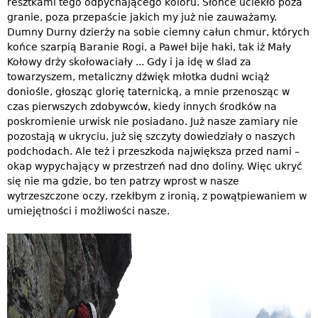
resztkami tego odpychającego koloru. Słońce uciekło poza
granie, poza przepaście jakich my już nie zauważamy.
Dumny Durny dzierży na sobie ciemny całun chmur, których
końce szarpią Baranie Rogi, a Paweł bije haki, tak iż Mały
Kołowy drży skołowaciały ... Gdy i ja idę w ślad za
towarzyszem, metaliczny dźwięk młotka dudni wciąż
doniośle, głosząc glorię taternicką, a mnie przenosząc w
czas pierwszych zdobywców, kiedy innych środków na
poskromienie urwisk nie posiadano. Już nasze zamiary nie
pozostają w ukryciu, już się szczyty dowiedziały o naszych
podchodach. Ale też i przeszkoda największa przed nami –
okap wypychający w przestrzeń nad dno doliny. Więc ukryć
się nie ma gdzie, bo ten patrzy wprost w nasze
wytrzeszczone oczy, rzekłbym z ironią, z powątpiewaniem w
umiejętności i możliwości nasze.