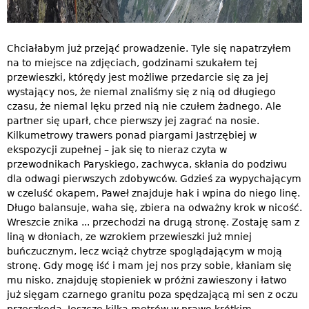
Chciałabym już przejąć prowadzenie. Tyle się napatrzyłem
na to miejsce na zdjęciach, godzinami szukałem tej
przewieszki, którędy jest możliwe przedarcie się za jej
wystający nos, że niemal znaliśmy się z nią od długiego
czasu, że niemal lęku przed nią nie czułem żadnego. Ale
partner się uparł, chce pierwszy jej zagrać na nosie.
Kilkumetrowy trawers ponad piargami Jastrzębiej w
ekspozycji zupełnej – jak się to nieraz czyta w
przewodnikach Paryskiego, zachwyca, skłania do podziwu
dla odwagi pierwszych zdobywców. Gdzieś za wypychającym
w czeluść okapem, Paweł znajduje hak i wpina do niego linę.
Długo balansuje, waha się, zbiera na odważny krok w nicość.
Wreszcie znika ... przechodzi na drugą stronę. Zostaję sam z
liną w dłoniach, ze wzrokiem przewieszki już mniej
buńczucznym, lecz wciąż chytrze spoglądającym w moją
stronę. Gdy mogę iść i mam jej nos przy sobie, kłaniam się
mu nisko, znajduję stopieniek w próżni zawieszony i łatwo
już sięgam czarnego granitu poza spędzającą mi sen z oczu