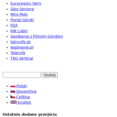
Euroregion Tatry
Głos Seniora
Miro Peto
Portal Górski
PZA
KW Lubin
Spotkania z Filmem Górskim
tatry.nfo.sk
wspinanie.pl
Taternik
TKG Vertical
S
F
z
u
Polski
o
k
Slovenčina
r
a
Čeština
m
j
English
u
Ostatnio dodane przejścia
l