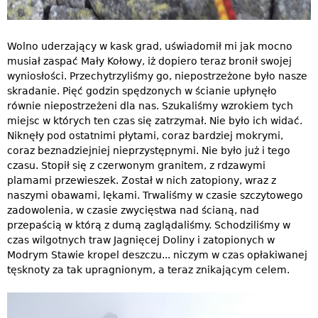
Wolno uderzający w kask grad, uświadomił mi jak mocno
musiał zaspać Mały Kołowy, iż dopiero teraz bronił swojej
wyniosłości. Przechytrzyliśmy go, niepostrzeżone było nasze
skradanie. Pięć godzin spędzonych w ścianie upłynęło
równie niepostrzeżeni dla nas. Szukaliśmy wzrokiem tych
miejsc w których ten czas się zatrzymał. Nie było ich widać.
Niknęły pod ostatnimi płytami, coraz bardziej mokrymi,
coraz beznadziejniej nieprzystępnymi. Nie było już i tego
czasu. Stopił się z czerwonym granitem, z rdzawymi
plamami przewieszek. Został w nich zatopiony, wraz z
naszymi obawami, lękami. Trwaliśmy w czasie szczytowego
zadowolenia, w czasie zwycięstwa nad ścianą, nad
przepaścią w którą z dumą zaglądaliśmy. Schodziliśmy w
czas wilgotnych traw Jagnięcej Doliny i zatopionych w
Modrym Stawie kropel deszczu... niczym w czas opłakiwanej
tęsknoty za tak upragnionym, a teraz znikającym celem.