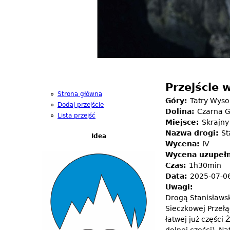
Przejście 
Strona główna
Góry:
Tatry Wyso
Dodaj przejście
Dolina:
Czarna G
Lista przejść
Miejsce:
Skrajny
Nazwa drogi:
St
Idea
Wycena:
IV
Wycena uzupełn
Czas:
1h30min
Data:
2025-07-0
Uwagi:
Drogą Stanisławsk
Sieczkowej Przełą
łatwej już części