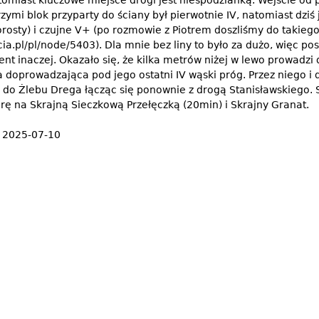
atomiast kluczowe miejsce drogi jest niespodzianką. Wejście od 
ymi blok przyparty do ściany był pierwotnie IV, natomiast dziś j
rosty) i czujne V+ (po rozmowie z Piotrem doszliśmy do takieg
scia.pl/pl/node/5403). Dla mnie bez liny to było za dużo, więc p
ent inaczej. Okazało się, że kilka metrów niżej w lewo prowadz
a doprowadzająca pod jego ostatni IV wąski próg. Przez niego i
 do Żlebu Drega łącząc się ponownie z drogą Stanisławskiego. 
ę na Skrajną Sieczkową Przełęczką (20min) i Skrajny Granat.
:
2025-07-10