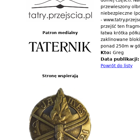
dolnej części). N
przewieszony olbrz
niebezpieczne (po
- www.tatry.przej
przejść ten fragm
łatwa krótka półk
Patron medialny
zaklinowane bloki
ponad 250m w gór
Kto:
Greg
Data publikacji
Powrót do listy
Stronę wspierają