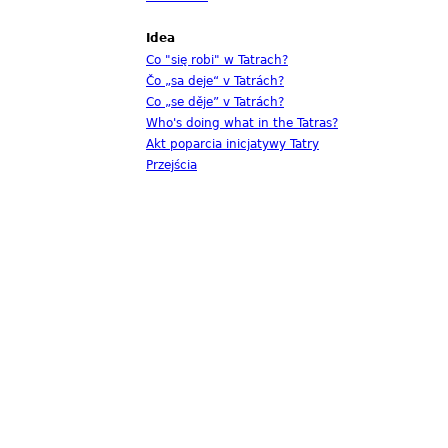
Idea
Co "się robi" w Tatrach?
Čo „sa deje“ v Tatrách?
Co „se děje” v Tatrách?
Who's doing what in the Tatras?
Akt poparcia inicjatywy Tatry
Przejścia