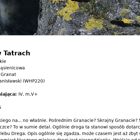
w Tatrach
kie
ąsienicowa
 Granat
anisławski (WHP220)
iająca:
IV, m.V+
6
iego na... no właśnie. Pośrednim Granacie? Skrajny Granacie? 
czce? To w sumie detal. Ogólnie droga ta stanowi sposób dotarc
 Żlebu Drega. Opis ogólnie się zgadza, może czasem jest aż zbyt