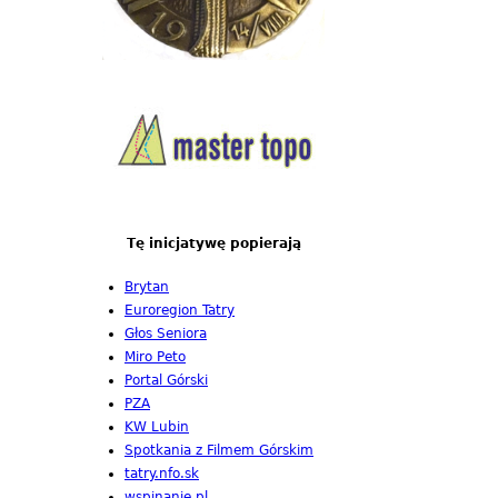
Tę inicjatywę popierają
Brytan
Euroregion Tatry
Głos Seniora
Miro Peto
Portal Górski
PZA
KW Lubin
Spotkania z Filmem Górskim
tatry.nfo.sk
wspinanie.pl