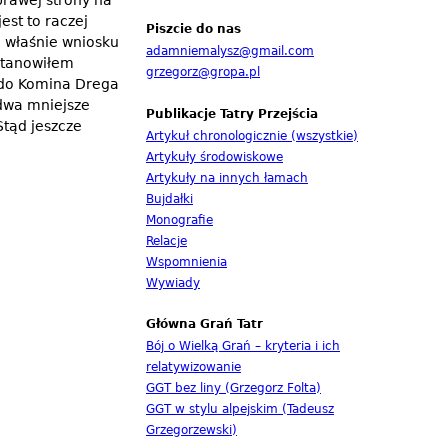
prawej strony na
est to raczej
Piszcie do nas
o właśnie wniosku
adamniemalysz@gmail.com
ostanowiłem
grzegorz@gropa.pl
i do Komina Drega
 dwa mniejsze
Publikacje Tatry Przejścia
Stąd jeszcze
Artykuł chronologicznie (wszystkie)
Artykuły środowiskowe
Artykuły na innych łamach
Bujdałki
Monografie
Relacje
Wspomnienia
Wywiady
Główna Grań Tatr
Bój o Wielką Grań – kryteria i ich
relatywizowanie
GGT bez liny (Grzegorz Folta)
GGT w stylu alpejskim (Tadeusz
Grzegorzewski)