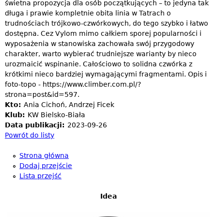
świetna propozycja dla osób początkujących – to jedyna tak
długa i prawie kompletnie obita linia w Tatrach o
trudnościach trójkowo-czwórkowych, do tego szybko i łatwo
dostępna. Cez Vylom mimo całkiem sporej popularności i
wyposażenia w stanowiska zachowała swój przygodowy
charakter, warto wybierać trudniejsze warianty by nieco
urozmaicić wspinanie. Całościowo to solidna czwórka z
krótkimi nieco bardziej wymagającymi fragmentami. Opis i
foto-topo - https://www.climber.com.pl/?
strona=post&id=597.
Kto:
Ania Cichoń, Andrzej Ficek
Klub:
KW Bielsko-Biała
Data publikacji:
2023-09-26
Powrót do listy
Strona główna
Dodaj przejście
Lista przejść
Idea