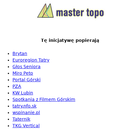
Tę inicjatywę popierają
Brytan
Euroregion Tatry
Głos Seniora
Miro Peto
Portal Górski
PZA
KW Lubin
Spotkania z Filmem Górskim
tatry.nfo.sk
wspinanie.pl
Taternik
TKG Vertical