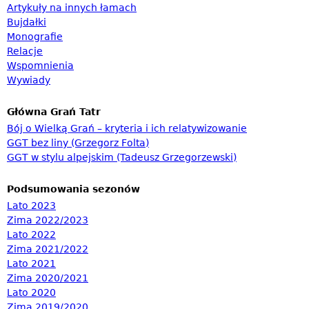
i
Artykuły na innych łamach
Bujdałki
w
Monografie
a
Relacje
n
Wspomnienia
Wywiady
i
a
Główna Grań Tatr
Bój o Wielką Grań – kryteria i ich relatywizowanie
GGT bez liny (Grzegorz Folta)
GGT w stylu alpejskim (Tadeusz Grzegorzewski)
Podsumowania sezonów
Lato 2023
Zima 2022/2023
Lato 2022
Zima 2021/2022
Lato 2021
Zima 2020/2021
Lato 2020
Zima 2019/2020