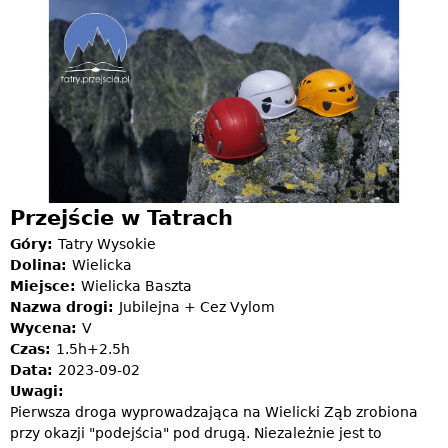
Jump to navigation
Przejście w Tatrach
Góry:
Tatry Wysokie
Dolina:
Wielicka
Miejsce:
Wielicka Baszta
Nazwa drogi:
Jubilejna + Cez Vylom
Wycena:
V
Czas:
1.5h+2.5h
Data:
2023-09-02
Uwagi:
Pierwsza droga wyprowadzająca na Wielicki Ząb zrobiona
przy okazji "podejścia" pod drugą. Niezależnie jest to