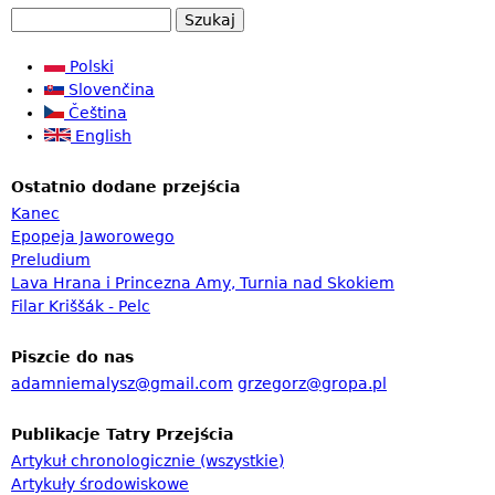
S
F
z
u
Polski
o
k
Slovenčina
r
a
Čeština
m
j
English
u
Ostatnio dodane przejścia
l
Kanec
a
Epopeja Jaworowego
r
Preludium
Lava Hrana i Princezna Amy, Turnia nad Skokiem
z
Filar Kriššák - Pelc
w
y
Piszcie do nas
s
adamniemalysz@gmail.com
grzegorz@gropa.pl
z
Publikacje Tatry Przejścia
u
Artykuł chronologicznie (wszystkie)
k
Artykuły środowiskowe