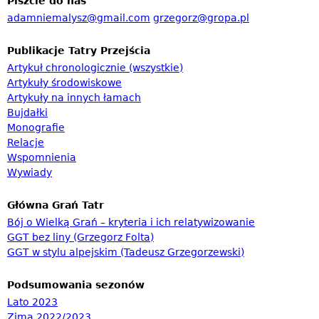
Piszcie do nas
s
adamniemalysz@gmail.com
grzegorz@gropa.pl
z
Publikacje Tatry Przejścia
u
Artykuł chronologicznie (wszystkie)
k
Artykuły środowiskowe
i
Artykuły na innych łamach
Bujdałki
w
Monografie
a
Relacje
n
Wspomnienia
Wywiady
i
a
Główna Grań Tatr
Bój o Wielką Grań – kryteria i ich relatywizowanie
GGT bez liny (Grzegorz Folta)
GGT w stylu alpejskim (Tadeusz Grzegorzewski)
Podsumowania sezonów
Lato 2023
Zima 2022/2023