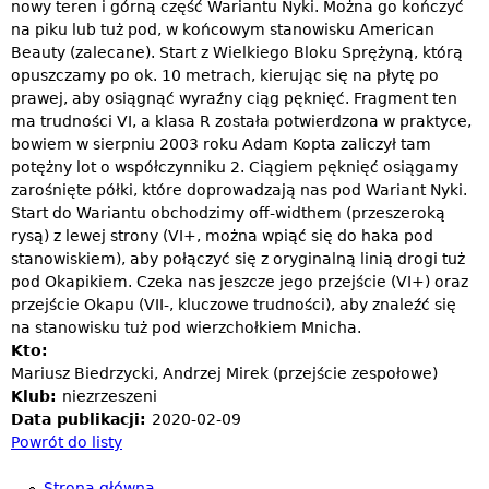
nowy teren i górną część Wariantu Nyki. Można go kończyć
na piku lub tuż pod, w końcowym stanowisku American
Beauty (zalecane). Start z Wielkiego Bloku Sprężyną, którą
opuszczamy po ok. 10 metrach, kierując się na płytę po
prawej, aby osiągnąć wyraźny ciąg pęknięć. Fragment ten
ma trudności VI, a klasa R została potwierdzona w praktyce,
bowiem w sierpniu 2003 roku Adam Kopta zaliczył tam
potężny lot o współczynniku 2. Ciągiem pęknięć osiągamy
zarośnięte półki, które doprowadzają nas pod Wariant Nyki.
Start do Wariantu obchodzimy off-widthem (przeszeroką
rysą) z lewej strony (VI+, można wpiąć się do haka pod
stanowiskiem), aby połączyć się z oryginalną linią drogi tuż
pod Okapikiem. Czeka nas jeszcze jego przejście (VI+) oraz
przejście Okapu (VII-, kluczowe trudności), aby znaleźć się
na stanowisku tuż pod wierzchołkiem Mnicha.
Kto:
Mariusz Biedrzycki, Andrzej Mirek (przejście zespołowe)
Klub:
niezrzeszeni
Data publikacji:
2020-02-09
Powrót do listy
Strona główna