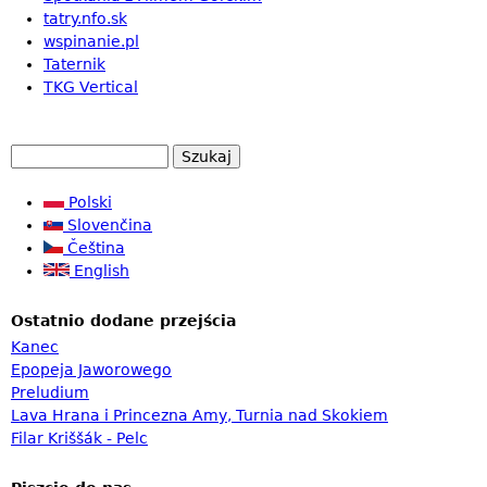
tatry.nfo.sk
wspinanie.pl
Taternik
TKG Vertical
S
F
z
u
Polski
o
k
Slovenčina
r
a
Čeština
m
j
English
u
Ostatnio dodane przejścia
l
Kanec
a
Epopeja Jaworowego
r
Preludium
Lava Hrana i Princezna Amy, Turnia nad Skokiem
z
Filar Kriššák - Pelc
w
y