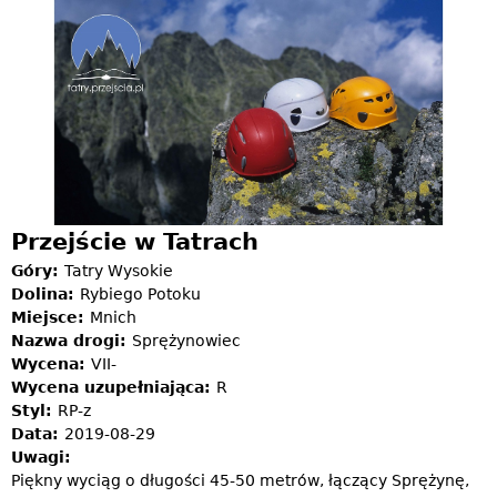
Jump to navigation
Przejście w Tatrach
Góry:
Tatry Wysokie
Dolina:
Rybiego Potoku
Miejsce:
Mnich
Nazwa drogi:
Sprężynowiec
Wycena:
VII-
Wycena uzupełniająca:
R
Styl:
RP-z
Data:
2019-08-29
Uwagi:
Piękny wyciąg o długości 45-50 metrów, łączący Sprężynę,