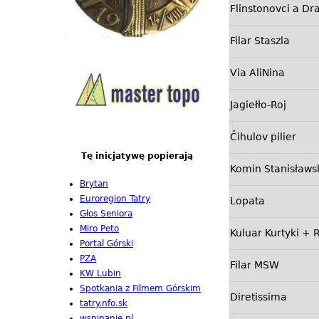
Flinstonovci a Dr
Filar Staszla
Via AliNina
Jagiełło-Roj
Čihulov pilier
Tę inicjatywę popierają
Komin Stanisławs
Brytan
Euroregion Tatry
Lopata
Głos Seniora
Miro Peto
Kuluar Kurtyki + 
Portal Górski
PZA
Filar MSW
KW Lubin
Spotkania z Filmem Górskim
Diretissima
tatry.nfo.sk
wspinanie.pl