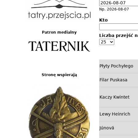
a
D
a
Np. 2026-08-07
t
Kto
a
Patron medialny
Liczba przejść n
Płyty Pochyłego
Stronę wspierają
Filar Puskasa
Kaczy Kwintet
Lewy Heinrich
Júnová