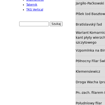
Jargiło-Paćkowski
Taternik
TKG Vertical
Plšek (od Baszto
S
Bratislavský ľad
F
z
Wariant Komarnic
o
u
kant płyty wierzc
r
k
szczytowego
a
m
j
u
Vzpomínka na B
l
Północny Filar Św
a
r
Klemensiewicz
z
w
Droga Wacha (pr
y
s
Pn.-zach. filare
z
u
Południowy filar