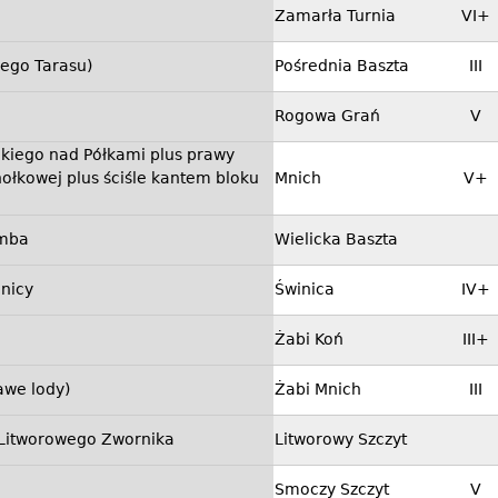
Zamarła Turnia
VI+
wego Tarasu)
Pośrednia Baszta
III
Rogowa Grań
V
kiego nad Półkami plus prawy
hołkowej plus ściśle kantem bloku
Mnich
V+
imba
Wielicka Baszta
inicy
Świnica
IV+
Żabi Koń
III+
awe lody)
Żabi Mnich
III
m Litworowego Zwornika
Litworowy Szczyt
Smoczy Szczyt
V