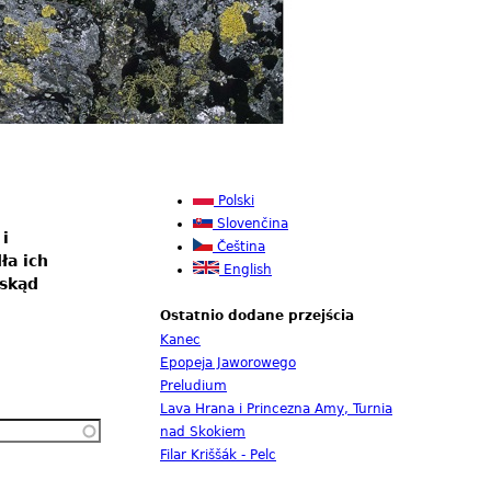
Polski
Slovenčina
i
Čeština
ła ich
English
 skąd
Ostatnio dodane przejścia
Kanec
Epopeja Jaworowego
Preludium
Lava Hrana i Princezna Amy, Turnia
nad Skokiem
Filar Kriššák - Pelc