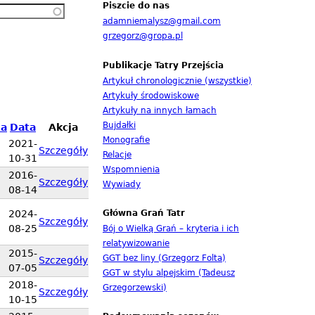
Piszcie do nas
adamniemalysz@gmail.com
grzegorz@gropa.pl
Publikacje Tatry Przejścia
Artykuł chronologicznie (wszystkie)
Artykuły środowiskowe
Artykuły na innych łamach
Bujdałki
a
Data
Akcja
Monografie
2021-
Szczegóły
Relacje
10-31
Wspomnienia
2016-
Szczegóły
Wywiady
08-14
Główna Grań Tatr
2024-
Szczegóły
08-25
Bój o Wielką Grań – kryteria i ich
relatywizowanie
2015-
GGT bez liny (Grzegorz Folta)
Szczegóły
07-05
GGT w stylu alpejskim (Tadeusz
2018-
Grzegorzewski)
Szczegóły
10-15