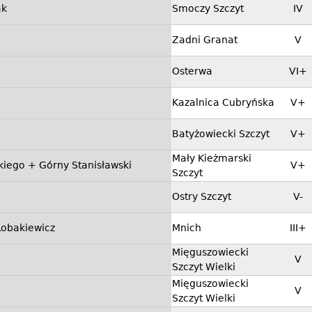
ak
Smoczy Szczyt
IV
Zadni Granat
V
Osterwa
VI+
Kazalnica Cubryńska
V+
Batyżowiecki Szczyt
V+
Mały Kieżmarski
kiego + Górny Stanisławski
V+
Szczyt
Ostry Szczyt
V-
Robakiewicz
Mnich
III+
Mięguszowiecki
V
Szczyt Wielki
Mięguszowiecki
V
Szczyt Wielki