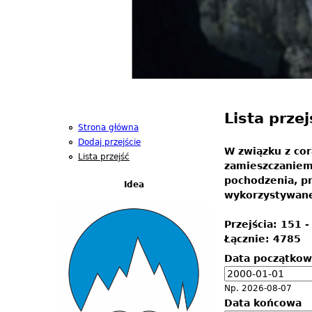
Lista przej
Strona główna
Dodaj przejście
W związku z cor
Lista przejść
zamieszczaniem 
pochodzenia, pr
Idea
wykorzystywane 
Przejścia: 151 -
Łącznie: 4785
Data początkow
D
a
Np. 2026-08-07
t
Data końcowa