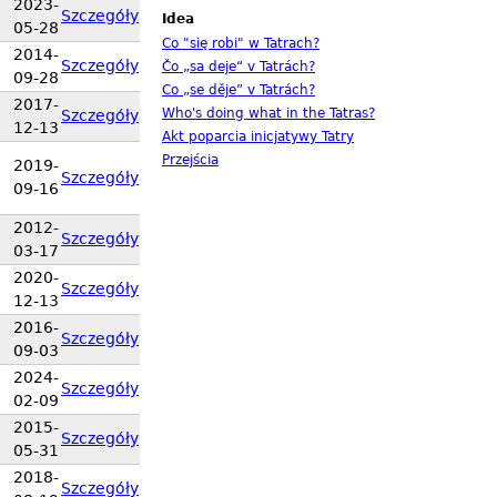
2023-
Szczegóły
Idea
05-28
Co "się robi" w Tatrach?
2014-
Szczegóły
Čo „sa deje“ v Tatrách?
09-28
Co „se děje” v Tatrách?
2017-
Who's doing what in the Tatras?
Szczegóły
12-13
Akt poparcia inicjatywy Tatry
Przejścia
2019-
Szczegóły
09-16
2012-
Szczegóły
03-17
2020-
Szczegóły
12-13
2016-
Szczegóły
09-03
2024-
Szczegóły
02-09
2015-
Szczegóły
05-31
2018-
Szczegóły