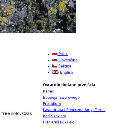
Polski
Slovenčina
Čeština
English
Ostatnio dodane przejścia
Kanec
Epopeja Jaworowego
Preludium
Lava Hrana i Princezna Amy, Turnia
free solo. Czas
nad Skokiem
Filar Kriššák - Pelc