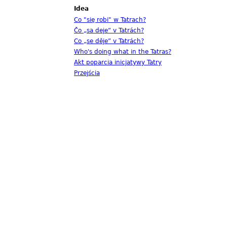
Idea
Co "się robi" w Tatrach?
Čo „sa deje“ v Tatrách?
Co „se děje” v Tatrách?
Who's doing what in the Tatras?
Akt poparcia inicjatywy Tatry
Przejścia