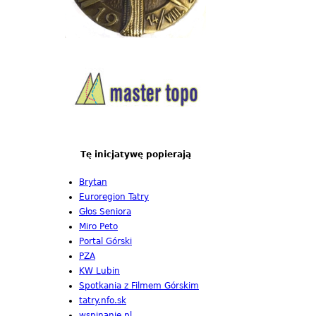
Tę inicjatywę popierają
Brytan
Euroregion Tatry
Głos Seniora
Miro Peto
Portal Górski
PZA
KW Lubin
Spotkania z Filmem Górskim
tatry.nfo.sk
wspinanie.pl