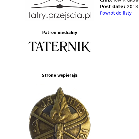
Club:
KW Kraków
Post date:
2013
Powrót do listy
Patron medialny
Stronę wspierają