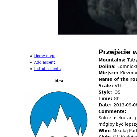
Przejście 
Home page
Mountains:
Tatr
Add ascent
Dolina:
Łomnick
List of ascents
Miejsce:
Kieżmar
Name of the ro
Idea
Scale:
VI+
Style:
OS
Time:
8h
Date:
2013-09-0
Comments:
Solo z asekuracją
mógłby być lepszy
Who:
Mikołaj Pu