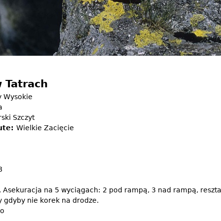
w Tatrach
y Wysokie
a
ski Szczyt
ute:
Wielkie Zacięcie
8
. Asekuracja na 5 wyciągach: 2 pod rampą, 3 nad rampą, reszta 
 gdyby nie korek na drodze.
do