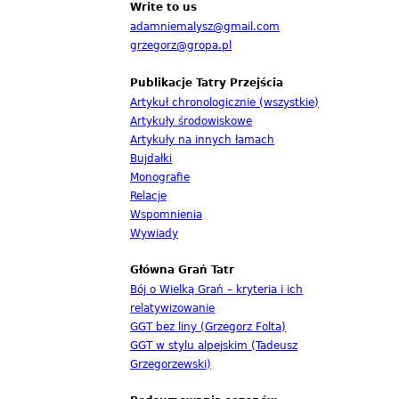
Write to us
adamniemalysz@gmail.com
grzegorz@gropa.pl
Publikacje Tatry Przejścia
Artykuł chronologicznie (wszystkie)
Artykuły środowiskowe
Artykuły na innych łamach
Bujdałki
Monografie
Relacje
Wspomnienia
Wywiady
Główna Grań Tatr
Bój o Wielką Grań – kryteria i ich
relatywizowanie
GGT bez liny (Grzegorz Folta)
GGT w stylu alpejskim (Tadeusz
Grzegorzewski)