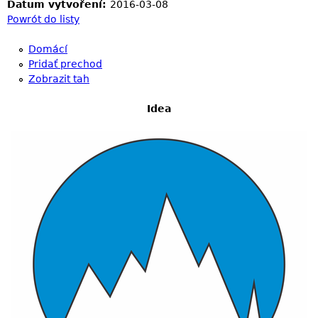
Datum vytvoření:
2016-03-08
Powrót do listy
Domácí
Pridať prechod
Zobrazit tah
Idea