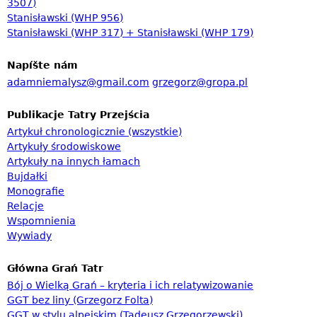
3507)
á
Stanisławski (WHP 956)
n
Stanisławski (WHP 317) + Stanisławski (WHP 179)
í
Napíšte nám
adamniemalysz@gmail.com
grzegorz@gropa.pl
Publikacje Tatry Przejścia
Artykuł chronologicznie (wszystkie)
Artykuły środowiskowe
Artykuły na innych łamach
Bujdałki
Monografie
Relacje
Wspomnienia
Wywiady
Główna Grań Tatr
Bój o Wielką Grań – kryteria i ich relatywizowanie
GGT bez liny (Grzegorz Folta)
GGT w stylu alpejskim (Tadeusz Grzegorzewski)