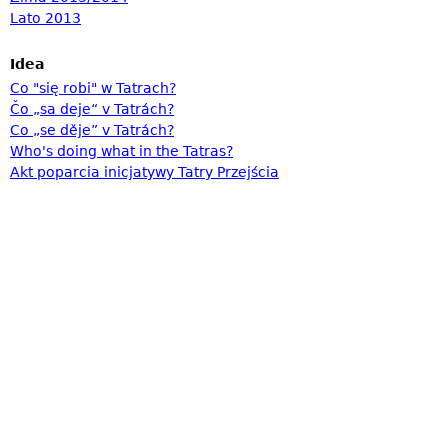
Lato 2013
Idea
Co "się robi" w Tatrach?
Čo „sa deje“ v Tatrách?
Co „se děje” v Tatrách?
Who's doing what in the Tatras?
Akt poparcia inicjatywy Tatry Przejścia