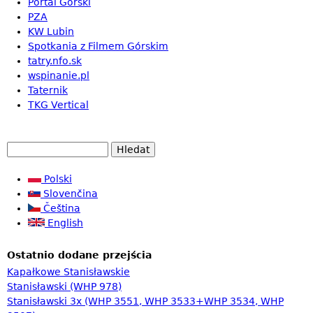
Portal Górski
PZA
KW Lubin
Spotkania z Filmem Górskim
tatry.nfo.sk
wspinanie.pl
Taternik
TKG Vertical
H
V
l
e
Polski
y
d
Slovenčina
h
a
Čeština
l
t
English
e
Ostatnio dodane przejścia
d
Kapałkowe Stanisławskie
á
Stanisławski (WHP 978)
v
Stanisławski 3x (WHP 3551, WHP 3533+WHP 3534, WHP