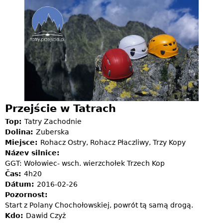
Jump to navigation
Przejście w Tatrach
Top:
Tatry Zachodnie
Dolina:
Zuberska
Miejsce:
Rohacz Ostry, Rohacz Płaczliwy, Trzy Kopy
Název silnice:
GGT: Wołowiec- wsch. wierzchołek Trzech Kop
Čas:
4h20
Dátum:
2016-02-26
Pozornost:
Start z Polany Chochołowskiej, powrót tą samą drogą.
Kdo:
Dawid Czyż