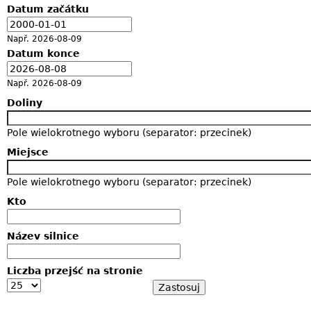
Datum začátku
D
a
Např. 2026-08-09
t
Datum konce
u
D
m
a
Např. 2026-08-09
t
Doliny
u
m
Pole wielokrotnego wyboru (separator: przecinek)
Miejsce
Pole wielokrotnego wyboru (separator: przecinek)
Kto
Název silnice
Liczba przejść na stronie