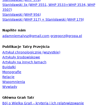
v
Stanisławski 3x (WHP 3551, WHP 3533+WHP 3534, WHP
3507)
á
Stanisławski (WHP 956)
n
Stanisławski (WHP 317) + Stanisławski (WHP 179)
í
Napíšte nám
adamniemalysz@gmail.com
grzegorz@gropa.pl
Publikacje Tatry Przejścia
Artykuł chronologicznie (wszystkie)
Artykuły środowiskowe
Artykuły na innych łamach
Bujdałki
Monografie
Relacje
Wspomnienia
Wywiady
Główna Grań Tatr
Bój o Wielką Grań – kryteria i ich relatywizowanie