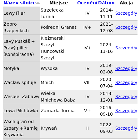
Název silnice
Miejsce
Ocenění
Dátum
Akcja
Strzelecka
2014-
Lewy Filar
IV
Szczegóły
Turnia
11-11
Żebro
2021-
Pośredni Granat
IV+
Szczegóły
Rzepeckich
12-08
Kieżmarski
Ľavý Puškáš +
Szczyt,
2024-
Pravý pilier
IV+
Szczegóły
Huncowski
11-16
(Konšpiračná)
Szczyt
2019-
Motyka
Wysoka
IV
Szczegóły
02-08
2020-
Wacław spituje
Mnich
VII-
Szczegóły
07-04
Wielka
2013-
Wesołej Zabawy
IV
Szczegóły
Mnichowa Baba
12-01
2016-
Lewa Pilchówka
Zamarła Turnia
V+
Szczegóły
09-10
Wsch grań od
2022-
Szpary +Ramię
Krywań
II
Szczegóły
09-03
Krywania