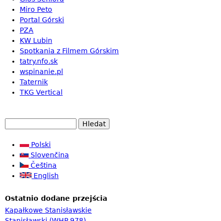
Miro Peto
Portal Górski
PZA
KW Lubin
Spotkania z Filmem Górskim
tatry.nfo.sk
wspinanie.pl
Taternik
TKG Vertical
H
V
l
e
Polski
y
d
Slovenčina
h
a
Čeština
l
t
English
e
Ostatnio dodane przejścia
d
Kapałkowe Stanisławskie
á
Stanisławski (WHP 978)