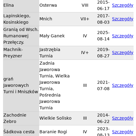
2015-
Elina
Osterwa
VIII
Szczegóły
06-17
Lapinskiego,
2017-
Mnich
VII+
Szczegóły
Kosinskiego
08-03
Granią od Wsch.
2025-
Rumanowej
Mały Ganek
IV
Szczegóły
08-14
Przełęczy.
Machnik-
Jastrzębia
2019-
IV+
Szczegóły
Preyzner
Turnia
08-27
Zadnia
Jaworowa
Turnia, Wielka
grań
Jaworowa
2021-
Jaworowych
III
Szczegóły
Turnia,
07-08
Turni i Mniszków
Pośrednia
Jaworowa
Turnia
Zachodnie
2014-
Wielkie Solisko
III
Szczegóły
Żebro
06-22
2023-
Šádkova cesta
Baranie Rogi
IV
Szczegóły
08-13