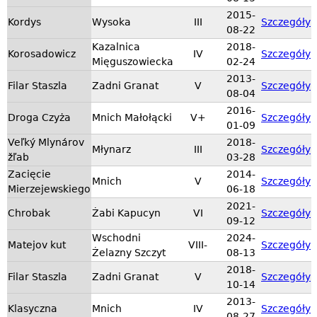
2015-
Kordys
Wysoka
III
Szczegóły
08-22
Kazalnica
2018-
Korosadowicz
IV
Szczegóły
Mięguszowiecka
02-24
2013-
Filar Staszla
Zadni Granat
V
Szczegóły
08-04
2016-
Droga Czyża
Mnich Małołącki
V+
Szczegóły
01-09
Veľký Mlynárov
2018-
Młynarz
III
Szczegóły
žľab
03-28
Zacięcie
2014-
Mnich
V
Szczegóły
Mierzejewskiego
06-18
2021-
Chrobak
Żabi Kapucyn
VI
Szczegóły
09-12
Wschodni
2024-
Matejov kut
VIII-
Szczegóły
Żelazny Szczyt
08-13
2018-
Filar Staszla
Zadni Granat
V
Szczegóły
10-14
2013-
Klasyczna
Mnich
IV
Szczegóły
08-27