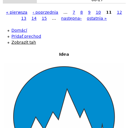
« pierwsza
‹ poprzednia
…
7
8
9
10
11
12
S
13
14
15
…
następna›
ostatnia »
t
Domácí
r
Pridať prechod
á
Zobrazit tah
n
Idea
k
y