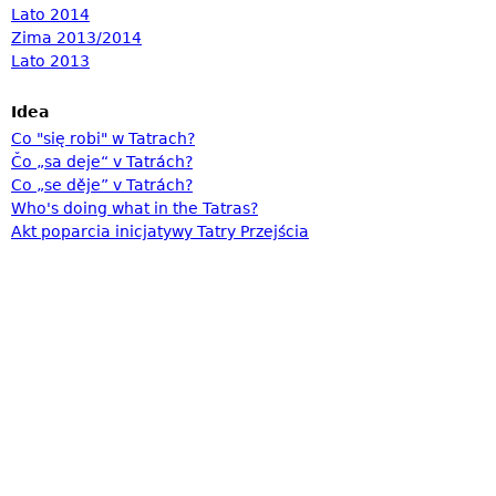
Lato 2014
Zima 2013/2014
Lato 2013
Idea
Co "się robi" w Tatrach?
Čo „sa deje“ v Tatrách?
Co „se děje” v Tatrách?
Who's doing what in the Tatras?
Akt poparcia inicjatywy Tatry Przejścia